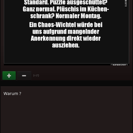
(
)
+17
Warum ?