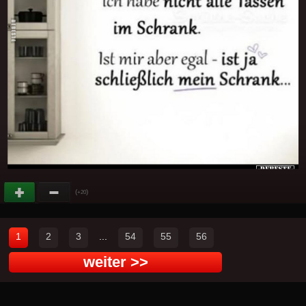
(
)
+20
1
2
3
...
54
55
56
weiter >>