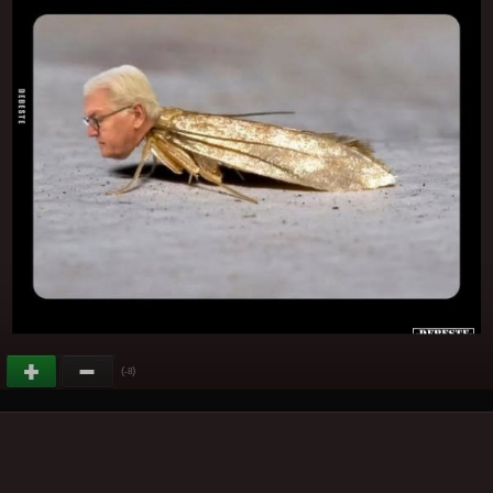
(
)
-8