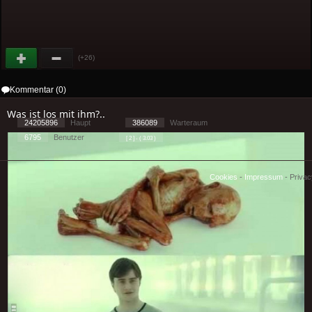
(+26)
Kommentar (0)
Was ist los mit ihm?..
24205896
Haupt
386089
Warteraum
6795
Benutzer
[ 2 ] - ( 3.03 )
Cookies
-
Impressum
-
Priva