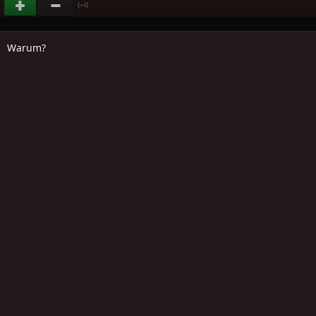
(
)
+4
Warum?