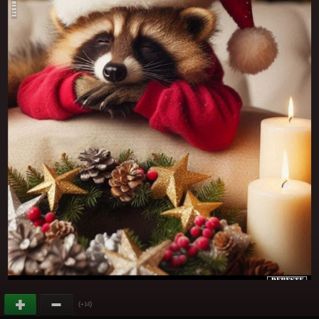
(
)
+14