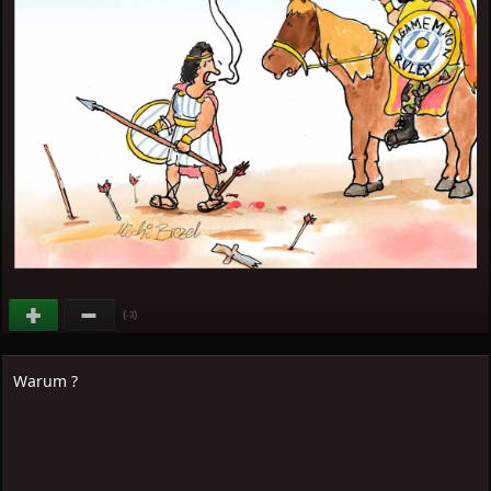
(
)
-3
Warum ?