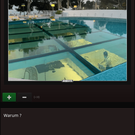
(
)
+19
Warum ?