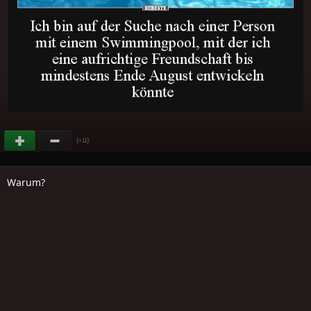
(
)
+11
Warum?