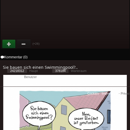
(+26)
Kommentar (0)
Sie bauen sich einen Swimmingpool?..
24218312
Haupt
378184
Warteraum
27667
Benutzer
[ 1 ] - ( 1.16 )
Cookies
-
Impressum
-
Priva