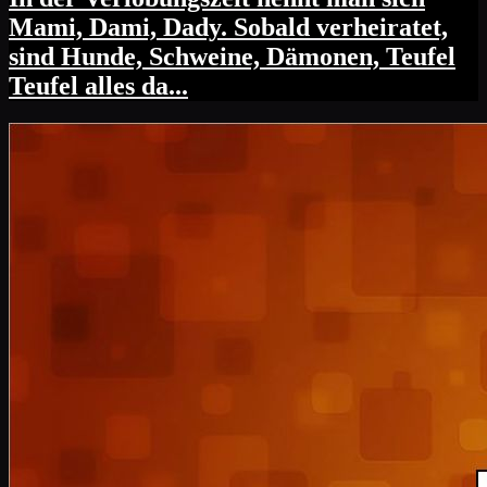
Mami, Dami, Dady. Sobald verheiratet,
sind Hunde, Schweine, Dämonen, Teufel
Teufel alles da...