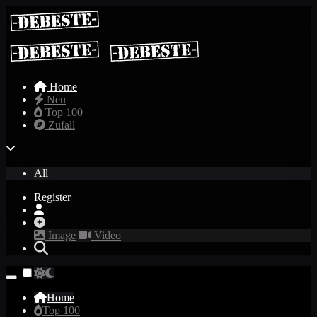
Home
Neu
Top 100
Zufall
All
Register
Image
Video
Home
Top 100