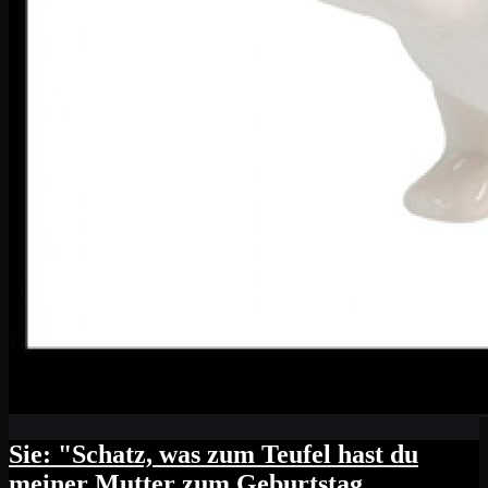
Sie: "Schatz, was zum Teufel hast du
meiner Mutter zum Geburtstag