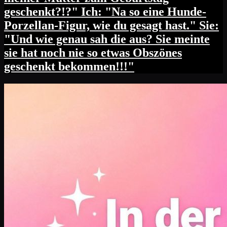
geschenkt?!?" Ich: "Na so eine Hunde-
Porzellan-Figur, wie du gesagt hast." Sie:
"Und wie genau sah die aus? Sie meinte
sie hat noch nie so etwas Obszönes
geschenkt bekommen!!!"