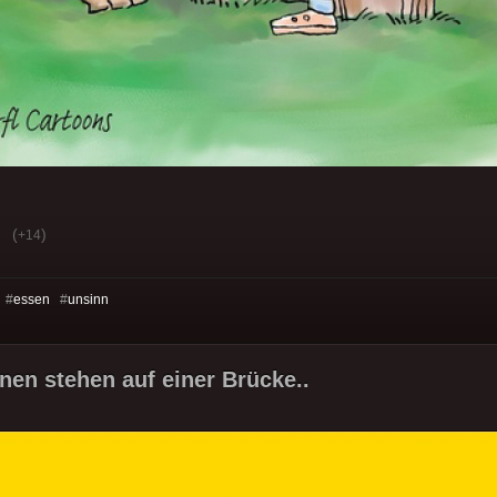
(
)
+14
 #
essen
#
unsinn
nen stehen auf einer Brücke..