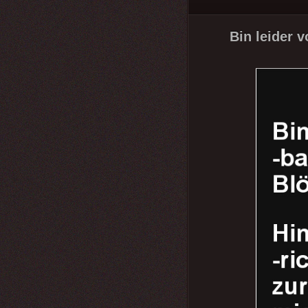
Bin leider v