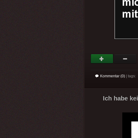
Kommentar (0)
| tags:
Ich habe ke