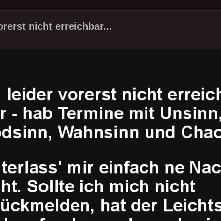
orerst nicht erreichbar...