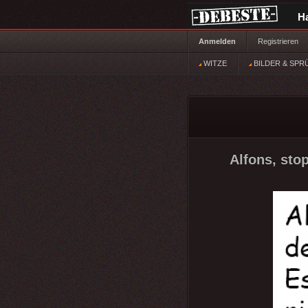
H
Anmelden
Registrieren
WITZE
BILDER & SPR
Alfons, sto