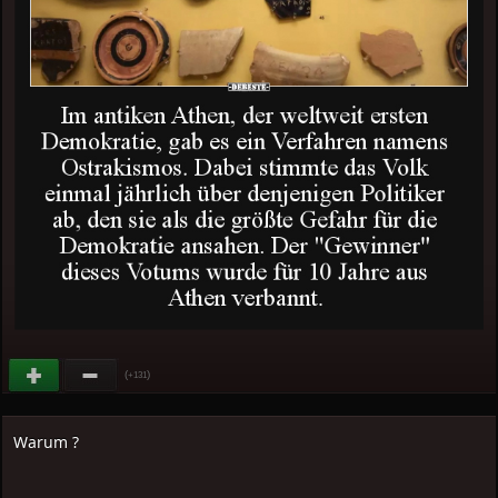
(
)
+131
Warum ?