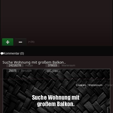
(+26)
Kommentar (0)
Suche Wohnung mit großem Balkon..
24218278
Haupt
378015
Warteraum
25075
Benutzer
[ 1 ] - ( 2.52 )
Cookies
-
Impressum
-
Priva