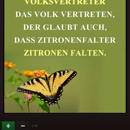
(
)
+43