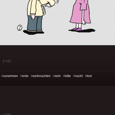
(
)
+18
 #
zunehmen
#
erde
#
weihnachten
#
sehr
#
bitte
#
nacht
#
test
(+26)