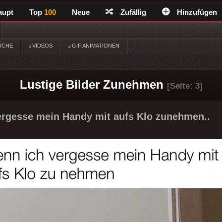
aupt
Top
100
Neue
Zufällig
Hinzufügen
ÜCHE
VIDEOS
GIF ANIMATIONEN
Lustige Bilder Zunehmen
[Seite: 3]
rgesse mein Handy mit aufs Klo zunehmen..