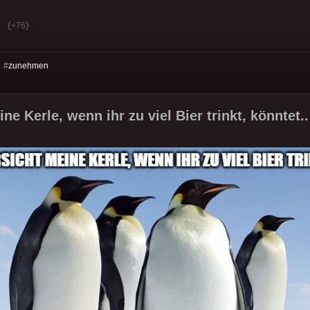
(
)
+76
 #
zunehmen
ne Kerle, wenn ihr zu viel Bier trinkt, könntet..