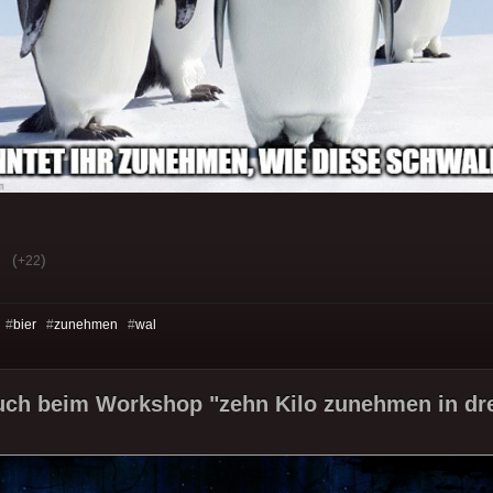
(
)
+22
 #
bier
#
zunehmen
#
wal
uch beim Workshop "zehn Kilo zunehmen in dre