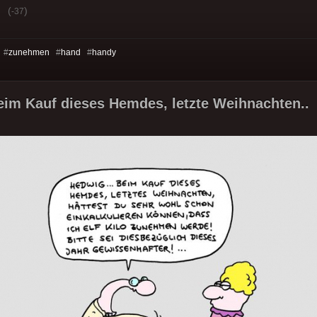
(
)
-37
 #
zunehmen
#
hand
#
handy
eim Kauf dieses Hemdes, letzte Weihnachten..