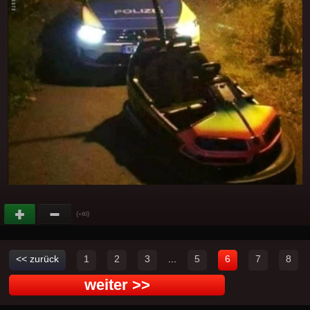
(
)
+60
<< zurück
1
2
3
...
5
6
7
8
weiter >>