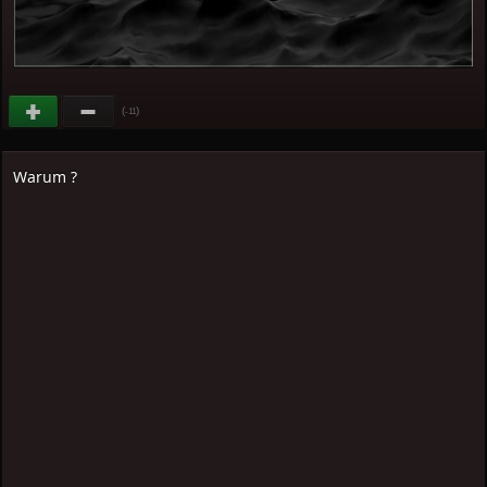
(
)
-11
Warum ?