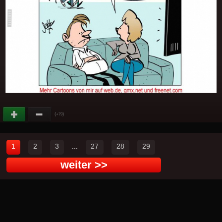
(
)
+79
1
2
3
...
27
28
29
weiter >>