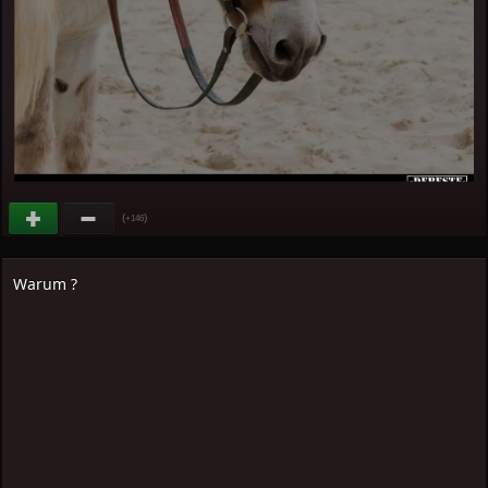
(
)
+146
Warum ?