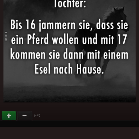
(
)
+84