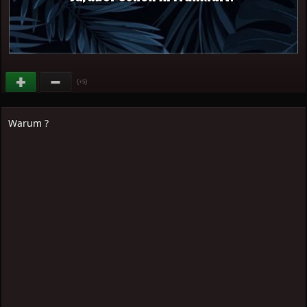
(
)
+5
Warum ?