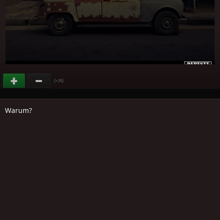
(
)
+28
Warum?