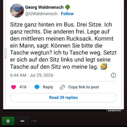
(
)
+18