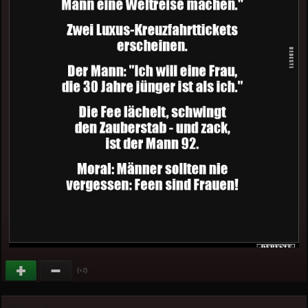
(
)
+2