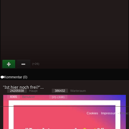
(+26)
Kommentar (0)
"Ist hier noch frei?"...
24205938
Haupt
386432
Warteraum
8365
Benutzer
[ 2 ] - ( 3.13 )
Cookies
-
Impressum
-
Priva