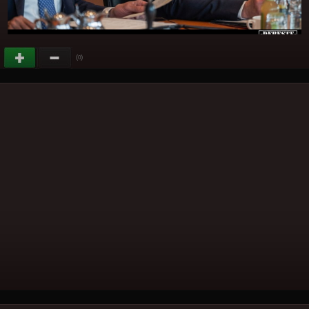
(
)
0