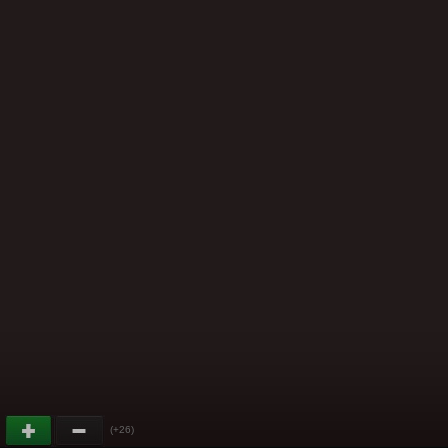
(+26)