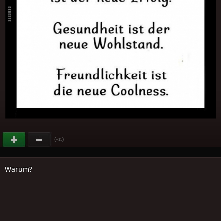
(
)
+15
Warum?