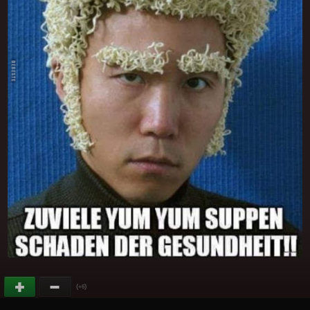
(
)
+6