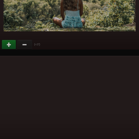
(
)
+27