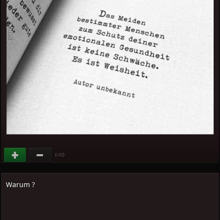
(
)
+21
Warum ?