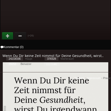
(+26)
Kommentar (0)
Wenn Du Dir keine Zeit nimmst für Deine Gesundheit, wirst..
24218336
Haupt
378328
Warteraum
29253
Benutzer
[ 1 ] - ( 1.49 )
Cookies
-
Impressum
-
Priva