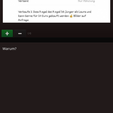
(
)
-6
Warum?