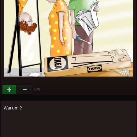
(
)
+88
Warum ?