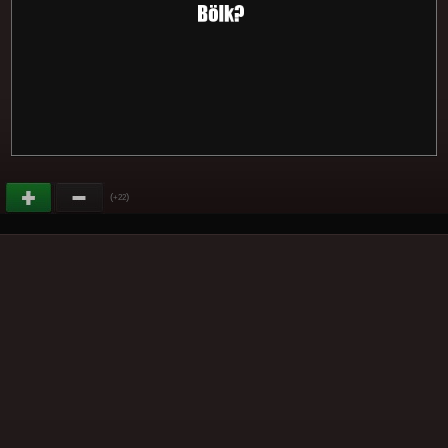
(
)
+22