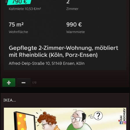
(
)
-5
IKEA...