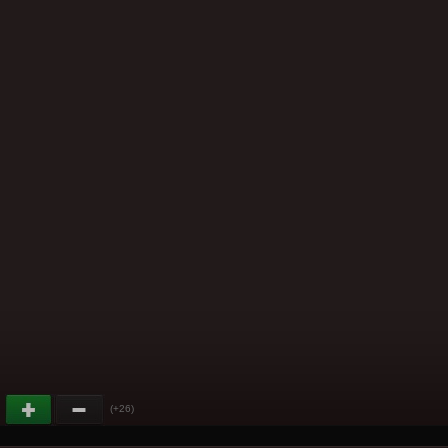
(+26)