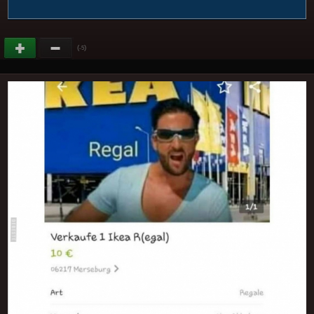
(
)
-5