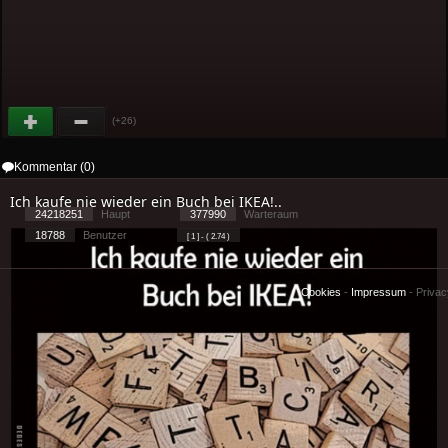
(+26)
Kommentar (0)
Ich kaufe nie wieder ein Buch bei IKEA!..
24218251
Haupt
377990
Warteraum
18788
Benutzer
[ 1 ] - ( 2.74 )
Cookies
-
Impressum
-
Priva