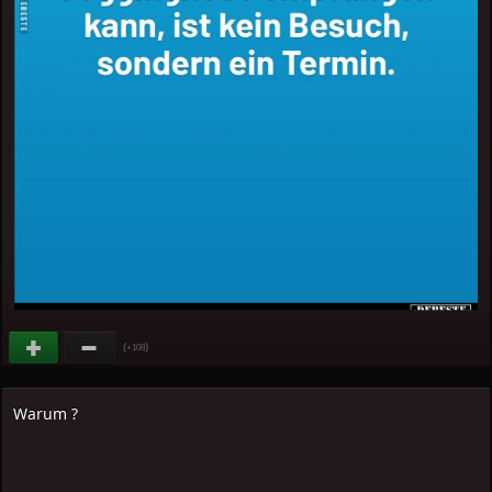
(
)
+108
Warum ?