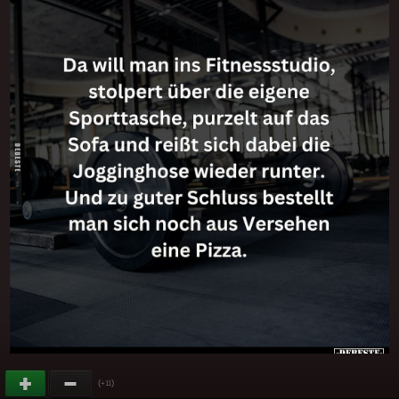
(
)
+11