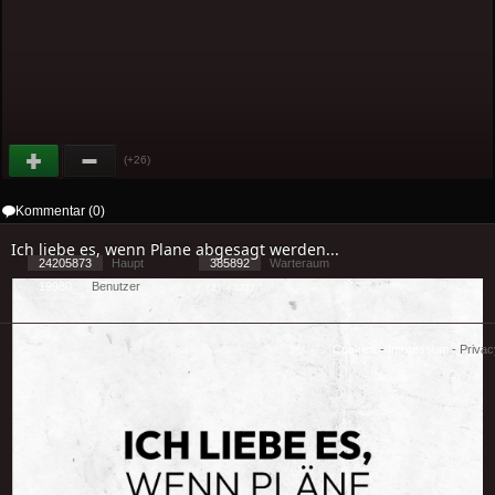
(+26)
Kommentar (0)
Ich liebe es, wenn Plane abgesagt werden...
24205873
Haupt
385892
Warteraum
19980
Benutzer
[ 2 ] - ( 3.23 )
Cookies
-
Impressum
-
Priva