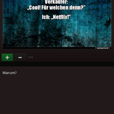
(
)
+27
Warum?