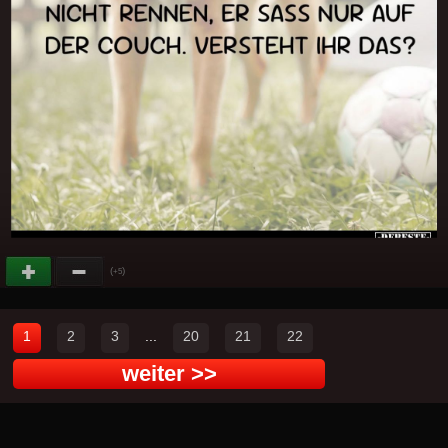
(
)
+5
1
2
3
...
20
21
22
weiter >>