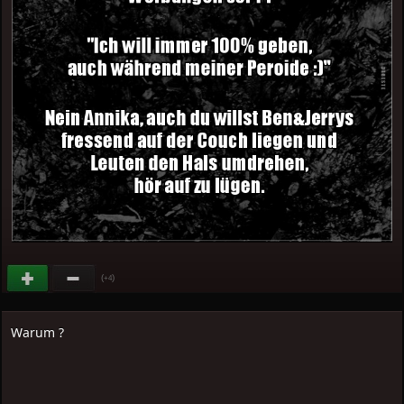
(
)
+4
Warum ?