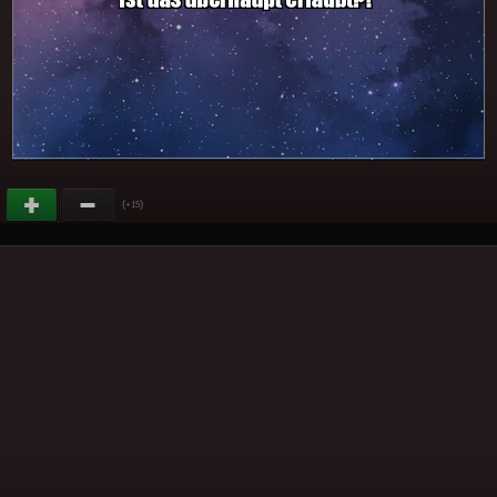
(
)
+15