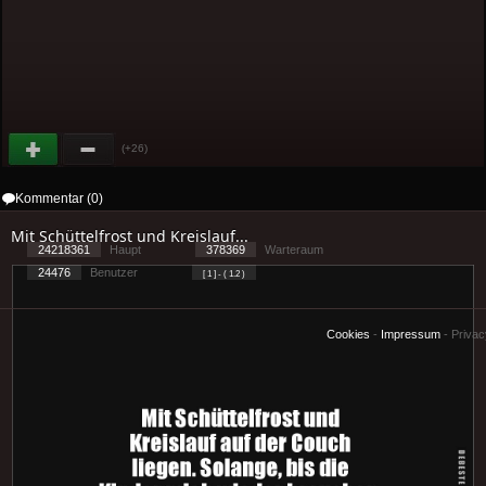
(+26)
Kommentar (0)
Mit Schüttelfrost und Kreislauf...
24218361
Haupt
378369
Warteraum
24476
Benutzer
[ 1 ] - ( 1.2 )
Cookies
-
Impressum
-
Priva