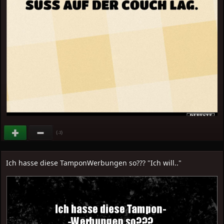
(
)
-3
Ich hasse diese TamponWerbungen so??? "Ich will.."