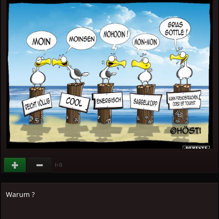
(
)
+2
Warum ?