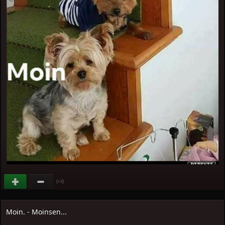
(
)
+3
Moin. - Moinsen...