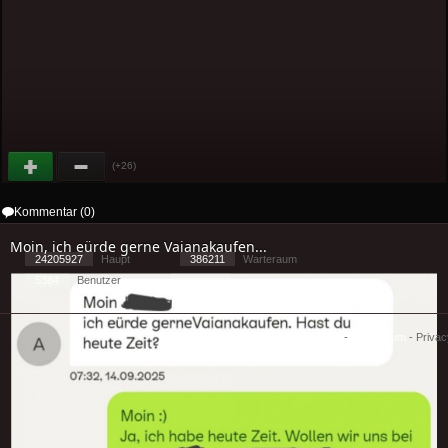
(+26)
Kommentar (0)
Moin, ich eürde gerne Vaianakaufen...
24205927
Haupt
386211
Warteraum
5384
Benutzer
[ 2 ] - ( 3.3 )
Cookies
-
Impressum
-
Priva