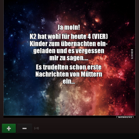
(
)
+9