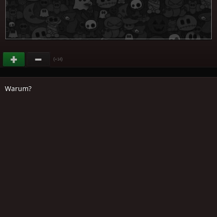
(
)
+14
Warum?