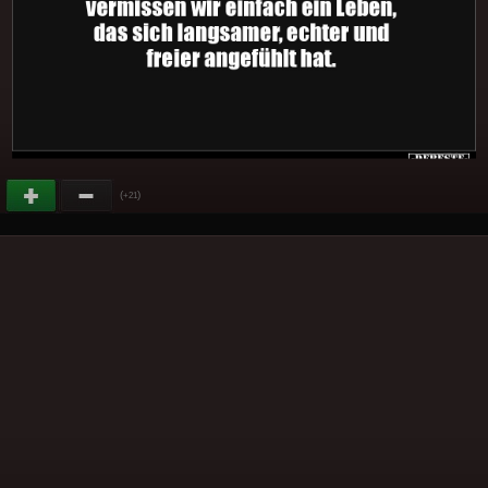
(
)
+21