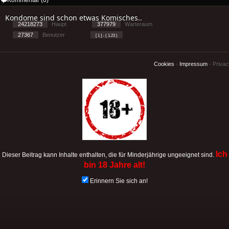
Kondome sind schon etwas Komisches..
24218273
Haupt
377979
Warteraum
27367
Benutzer
[ 1 ] - ( 1.23 )
Cookies
-
Impressum
-
Priva
Ich
Dieser Beitrag kann Inhalte enthalten, die für Minderjährige ungeeignet sind.
bin 18 Jahre alt!
Erinnern Sie sich an!