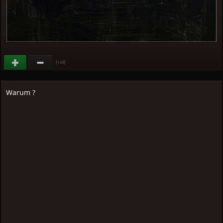
(
)
+14
Warum ?