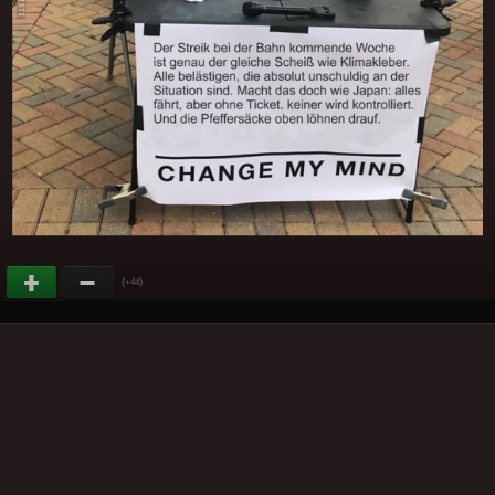
(
)
+44