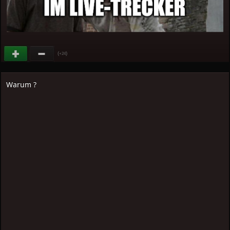
(
)
+24
Warum ?