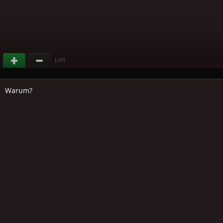
(
)
-177
Warum?