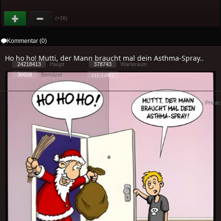
(+26)
Kommentar (0)
Ho ho ho! Mutti, der Mann braucht mal dein Asthma-Spray..
24218413
Haupt
378743
Warteraum
36659
Benutzer
[ 1 ] - ( 2.81 )
Cookies
-
Impressum
-
Priva