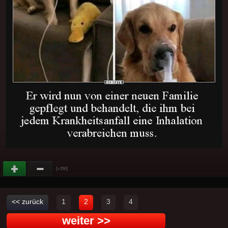
(
)
+250
<< zurück
1
2
3
4
weiter >>