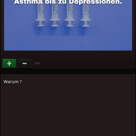
(
)
+30
Warum ?