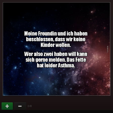
(
)
+2