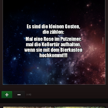
(
)
+26