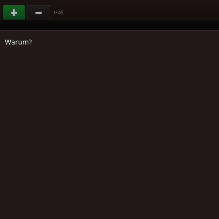
(
)
+29
Warum?