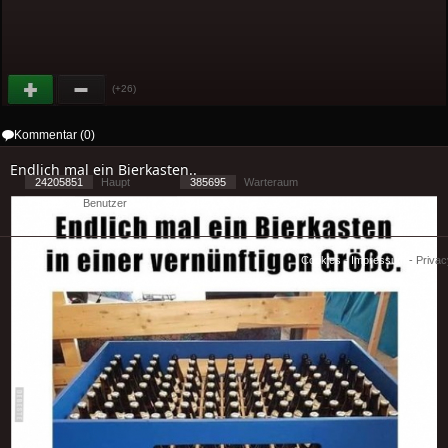
(+26)
Kommentar (0)
Endlich mal ein Bierkasten..
24205851
Haupt
385695
Warteraum
16665
Benutzer
[ 2 ] - ( 3.34 )
Cookies
-
Impressum
-
Priva