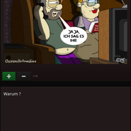
(
)
-58
Warum ?