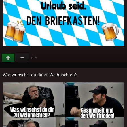
(
)
+16
Was wünschst du dir zu Weihnachten?..