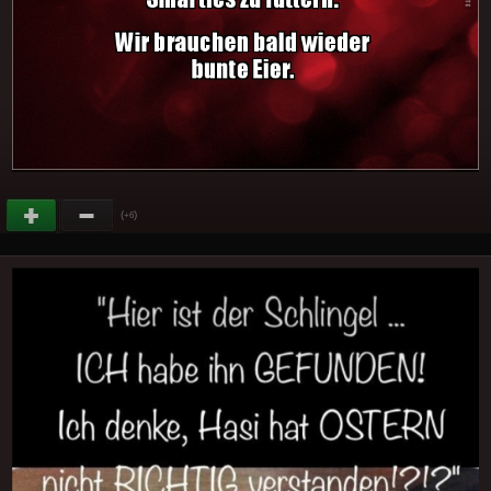
(
)
+6