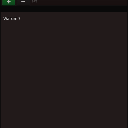
(
)
-10
Warum ?