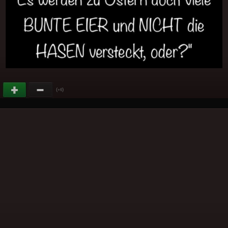
(
)
+6