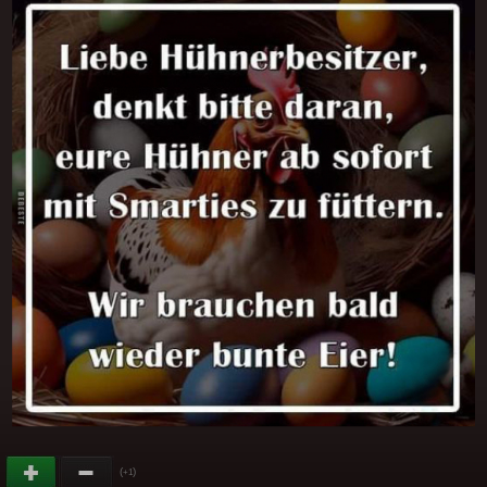
(
)
+1