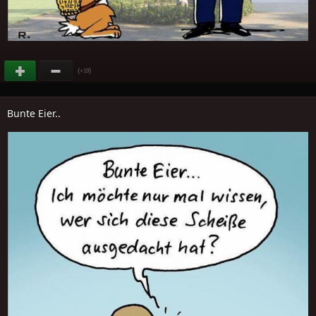
(
)
+19
Bunte Eier..