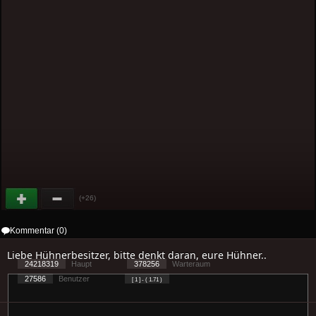
(+26)
Kommentar (0)
Liebe Hühnerbesitzer, bitte denkt daran, eure Hühner..
24218319
Haupt
378256
Warteraum
27586
Benutzer
[ 1 ] - ( 1.71 )