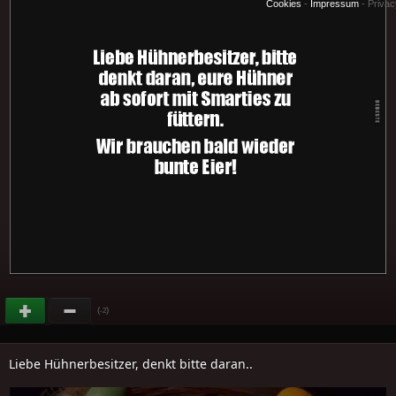
Cookies
-
Impressum
-
Priva
(
)
-2
Liebe Hühnerbesitzer, denkt bitte daran..