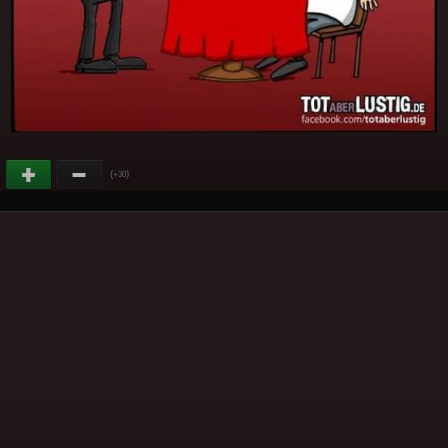
(
)
+30