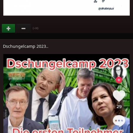
(
)
+30
Dschungelcamp 2023..