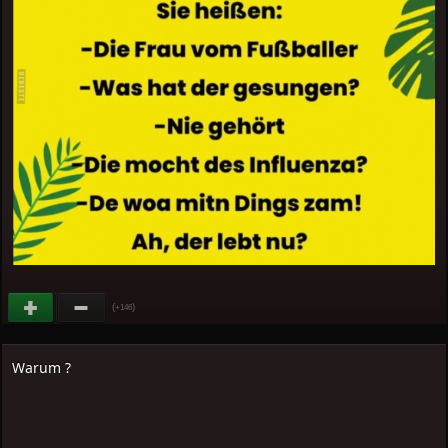
(
)
+146
Warum ?