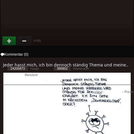
(+26)
Kommentar (0)
Jeder hasst mich, ich bin dennoch ständig Thema und meine..
24205873
Haupt
385802
Warteraum
28765
Benutzer
[ 2 ] - ( 4.84 )
Cookies
-
Impressum
-
Priva