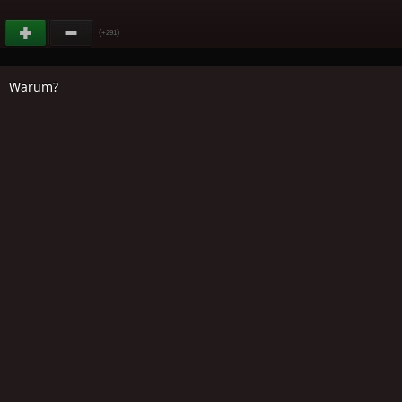
(
)
+291
Warum?