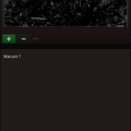
(
)
+21
Warum ?