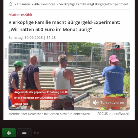
(
)
+4