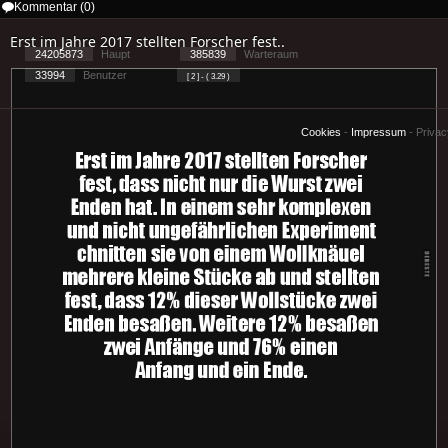
Kommentar (0)
Erst im Jahre 2017 stellten Forscher fest..
24205873
Haupt
385839
Warteraum
33994
Benutzer
[ 2 ] - ( 3.29 )
Cookies
-
Impressum
-
Priva