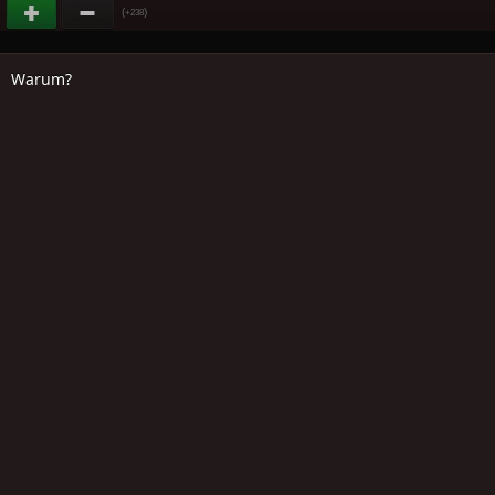
(
)
+238
Warum?