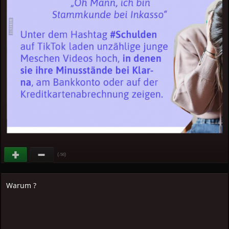
(
)
-56
Warum ?