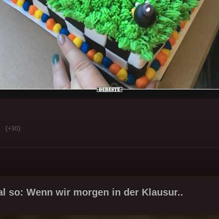
(
)
+30
al so: Wenn wir morgen in der Klausur..