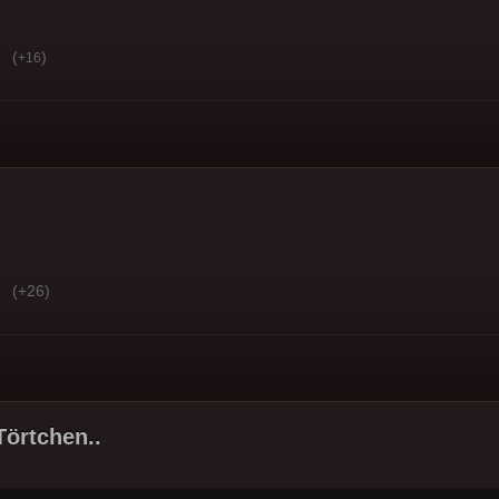
(
)
+16
(+26)
Törtchen..