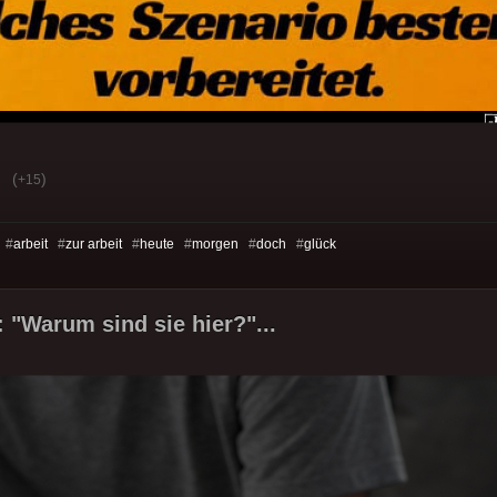
(
)
+15
 #
arbeit
#
zur arbeit
#
heute
#
morgen
#
doch
#
glück
 "Warum sind sie hier?"...