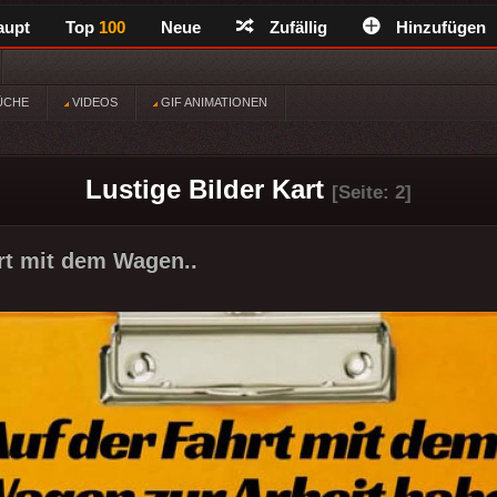
aupt
Top
100
Neue
Zufällig
Hinzufügen
ÜCHE
VIDEOS
GIF ANIMATIONEN
Lustige Bilder Kart
[Seite: 2]
rt mit dem Wagen..