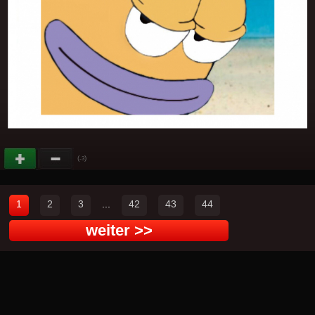
(
)
-3
1
2
3
...
42
43
44
weiter >>