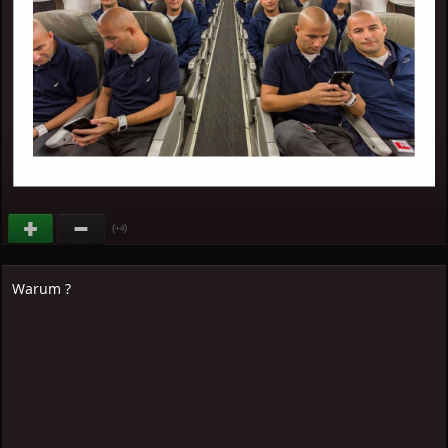
(
)
+4
Warum ?