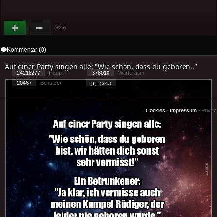
(+26)
Kommentar (0)
Auf einer Party singen alle: "Wie schön, dass du geboren.."
24218277
Haupt
378010
Warteraum
20467
Benutzer
[ 1 ] - ( 2.41 )
Cookies
-
Impressum
-
Priva