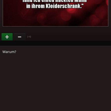
(
)
+8
Warum?