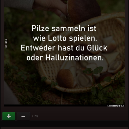
(
)
+20