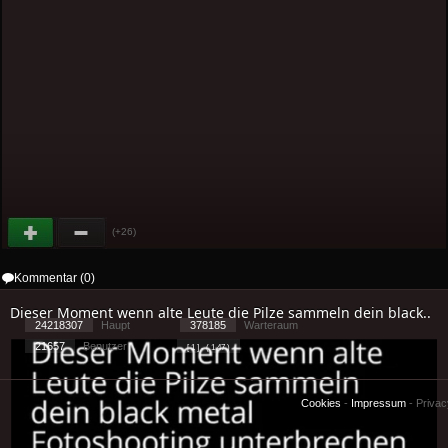
(+26)
Kommentar (0)
Dieser Moment wenn alte Leute die Pilze sammeln dein black..
24218307
Haupt
378185
Warteraum
21657
Benutzer
[ 1 ] - ( 1.47 )
Cookies
-
Impressum
-
Priva