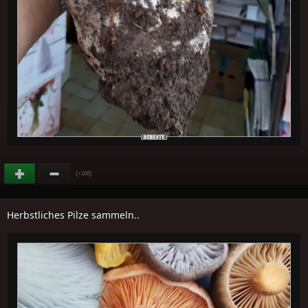
(
)
+108
Herbstliches Pilze sammeln..