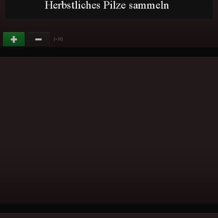
(
)
+16