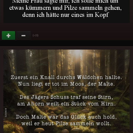
(
)
+23