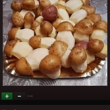
(
)
+131