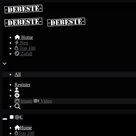
Home
Neu
Top 100
Zufall
All
Register
Image
Video
Home
Top 100