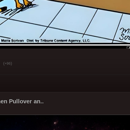
(
)
+96
en Pullover an..