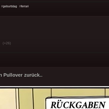
 #
geburtstag
#
ferrari
(+26)
n Pullover zurück..