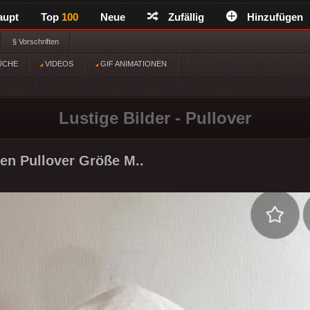
aupt
Top
100
Neue
Zufällig
Hinzufügen
§ Vorschriften
ÜCHE
VIDEOS
GIF ANIMATIONEN
Lustige Bilder - Pullover
en Pullover Größe M..