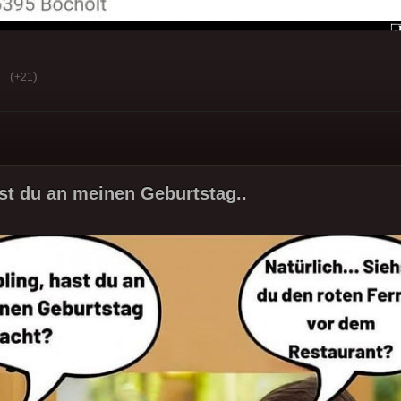
(
)
+21
ast du an meinen Geburtstag..