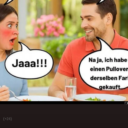
(
)
+24