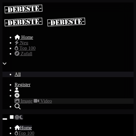
Home
Neu
Top 100
Zufall
All
Register
Image
Video
Home
Top 100