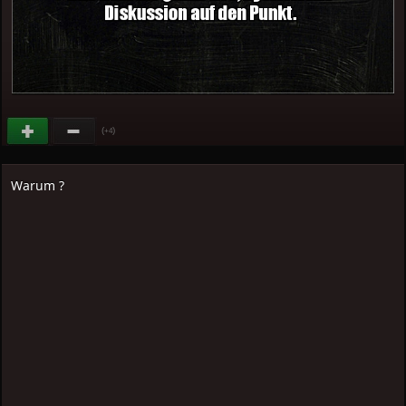
(
)
+4
Warum ?