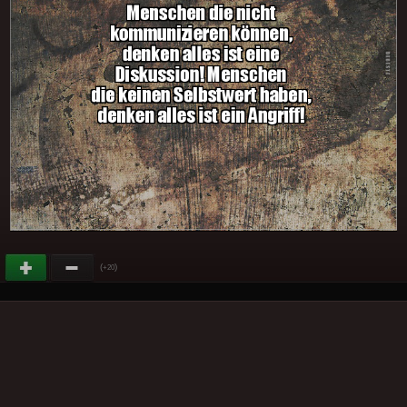
(
)
+20