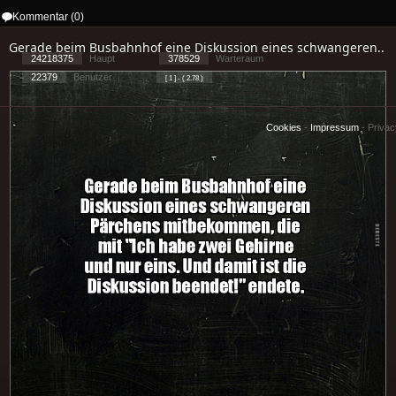
Kommentar (0)
Gerade beim Busbahnhof eine Diskussion eines schwangeren..
24218375
Haupt
378529
Warteraum
22379
Benutzer
[ 1 ] - ( 2.78 )
Cookies
-
Impressum
-
Priva