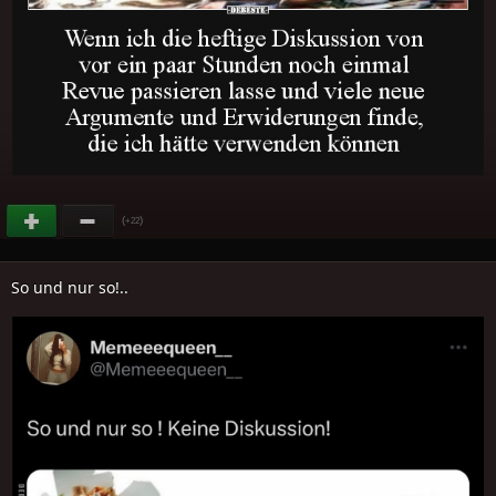
(
)
+22
So und nur so!..