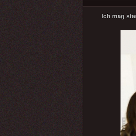
Ich mag sta