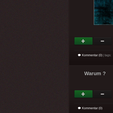
Kommentar (0)
| tags:
Warum ?
Kommentar (0)