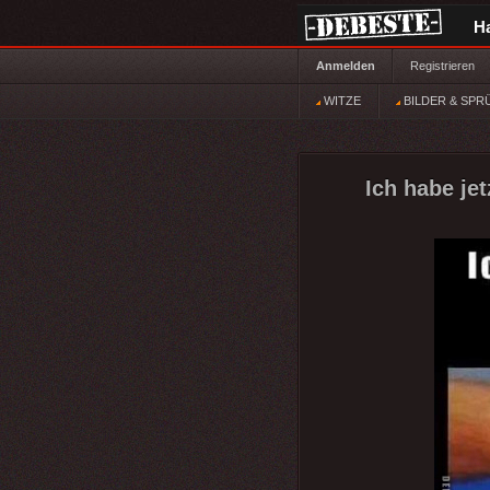
H
Anmelden
Registrieren
WITZE
BILDER & SPR
Ich habe je