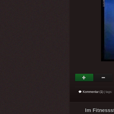
Kommentar (1)
| tags:
Im Fitnessst