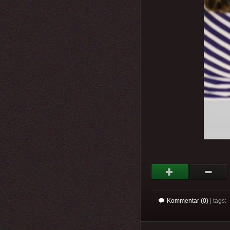
Kommentar (0)
| tags: