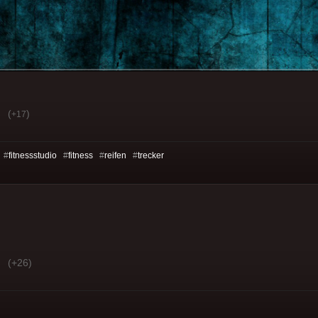
(
)
+17
 #
fitnessstudio
#
fitness
#
reifen
#
trecker
(+26)