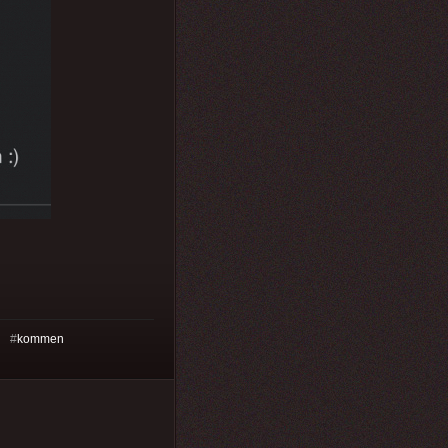
h
#
kommen