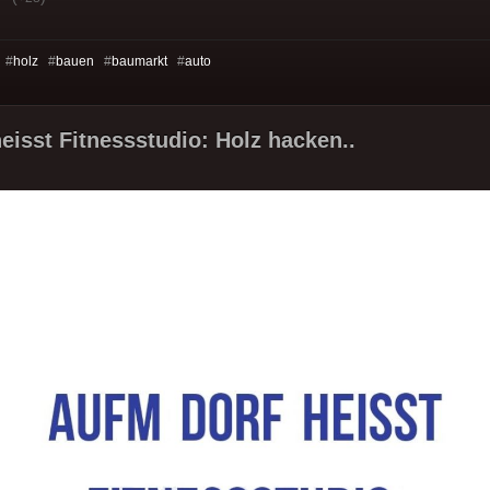
 #
holz
#
bauen
#
baumarkt
#
auto
eisst Fitnessstudio: Holz hacken..