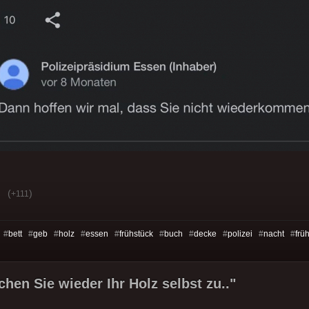
(
)
+111
 #
bett
#
geb
#
holz
#
essen
#
frühstück
#
buch
#
decke
#
polizei
#
nacht
#
frü
hen Sie wieder Ihr Holz selbst zu.."