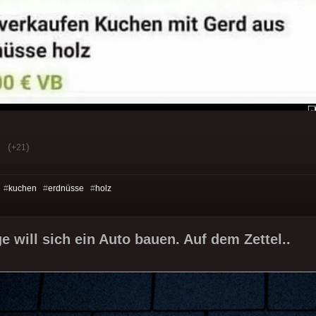
(
)
+21
 #
kuchen
#
erdnüsse
#
holz
e will sich ein Auto bauen. Auf dem Zettel..