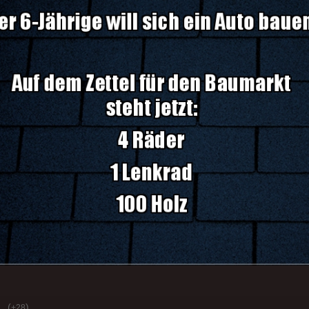
(
)
+28