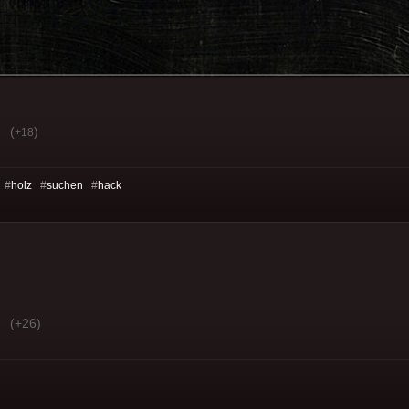
(
)
+18
 #
holz
#
suchen
#
hack
(+26)