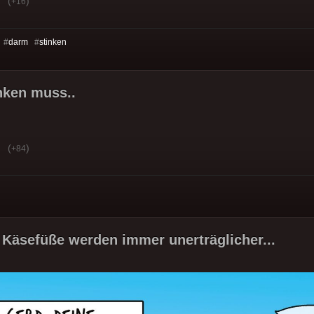
(
)
+16
 #
darm
#
stinken
nken muss..
(
)
+84
 Käsefüße werden immer unerträglicher...