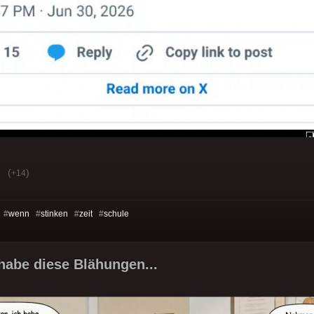
(
)
+14
 #
wenn
#
stinken
#
zeit
#
schule
 habe diese Blähungen...