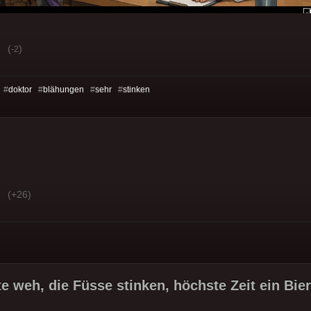
(
)
-2
 #
doktor
#
blähungen
#
sehr
#
stinken
(+26)
e weh, die Füsse stinken, höchste Zeit ein Bier