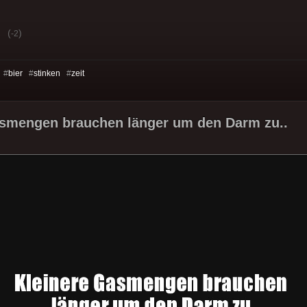
(
)
-2
 #
bier
#
stinken
#
zeit
asmengen brauchen länger um den Darm zu..