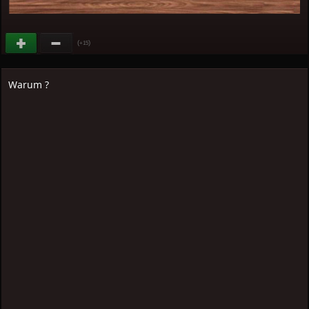
(
)
+15
Warum ?