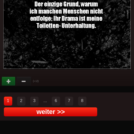
(
)
+12
1
2
3
...
6
7
8
weiter >>