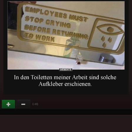
(
)
+30