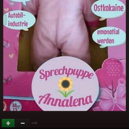
(
)
+85