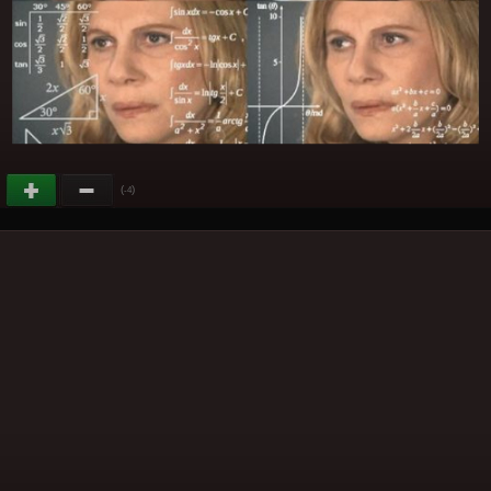
(
)
-4