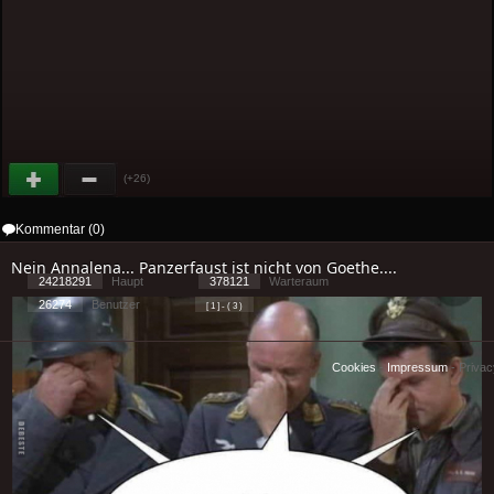
(+26)
Kommentar (0)
Nein Annalena... Panzerfaust ist nicht von Goethe....
24218291
Haupt
378121
Warteraum
26274
Benutzer
[ 1 ] - ( 3 )
Cookies
-
Impressum
-
Priva