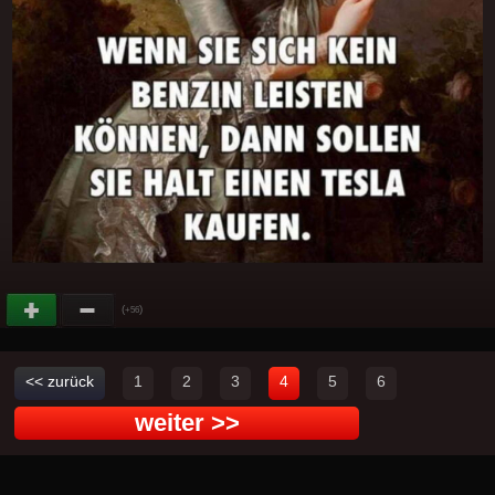
(
)
+56
<< zurück
1
2
3
4
5
6
weiter >>