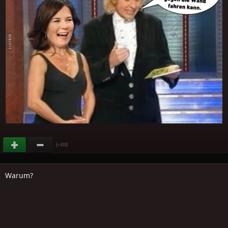
(
)
+103
Warum?