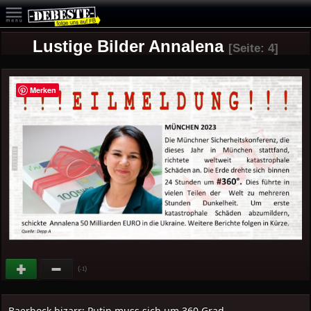
Lustige Bilder Annalena
[Seite: 4]
Merken
(
)
-1
Baerbock bizarr: Putin muss sich um 360 Grad..