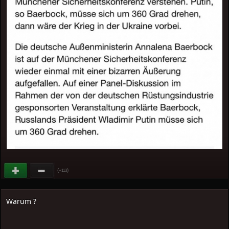
(
)
+113
Warum ?