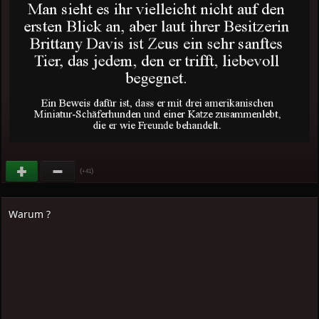
(
)
+41
Warum ?