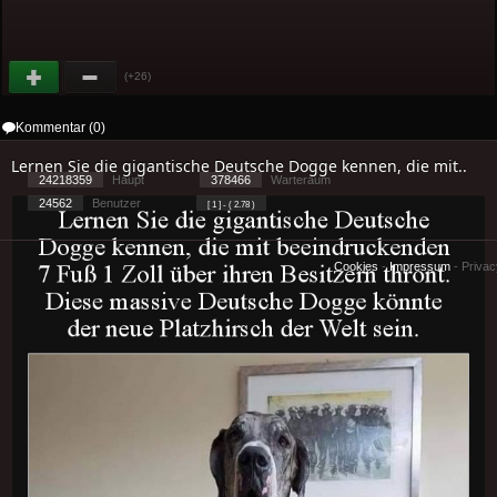
(+26)
Kommentar (0)
Lernen Sie die gigantische Deutsche Dogge kennen, die mit..
24218359
Haupt
378466
Warteraum
24562
Benutzer
[ 1 ] - ( 2.78 )
Cookies
-
Impressum
-
Priva