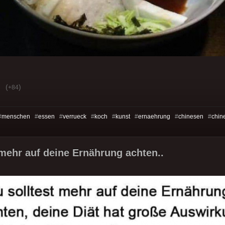
(
)
+84
#
menschen
#
essen
#
verrueck
#
koch
#
kunst
#
ernaehrung
#
chinesen
#
chin
 mehr auf deine Ernährung achten..