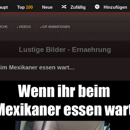
aupt
Top
100
Neue
Zufällig
Hinzufügen
ÜCHE
VIDEOS
GIF ANIMATIONEN
Lustige Bilder - Ernaehrung
im Mexikaner essen wart...