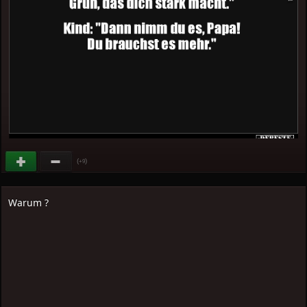
(
)
+9
Warum ?