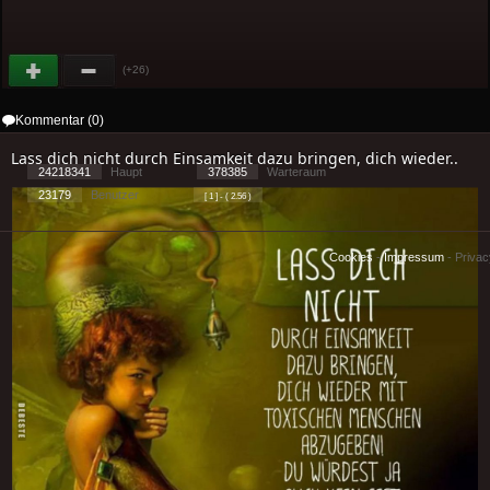
(+26)
Kommentar (0)
Lass dich nicht durch Einsamkeit dazu bringen, dich wieder..
24218341
Haupt
378385
Warteraum
23179
Benutzer
[ 1 ] - ( 2.56 )
Cookies
-
Impressum
-
Priva