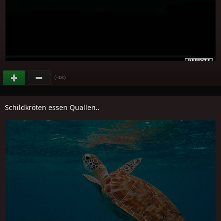
(
)
+120
Schildkröten essen Quallen..