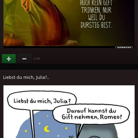
(
)
+24
Liebst du mich, Julia?..