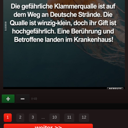
(
)
+12
1
2
3
...
10
11
12
weiter >>