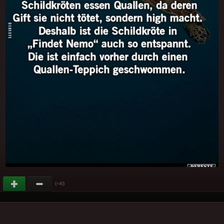
(
)
+40