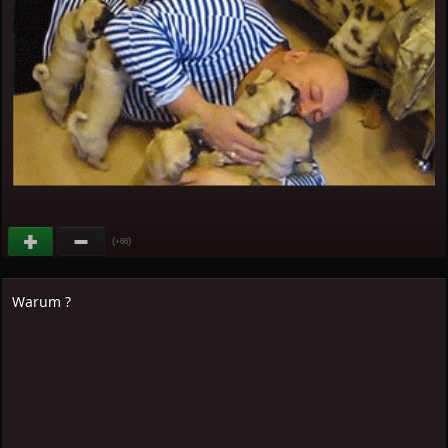
(
)
+66
Warum ?