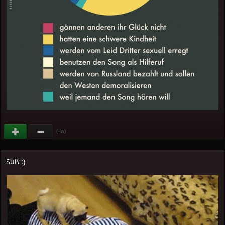
(
)
+39
Süß :)