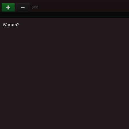
(
)
+136
Warum?