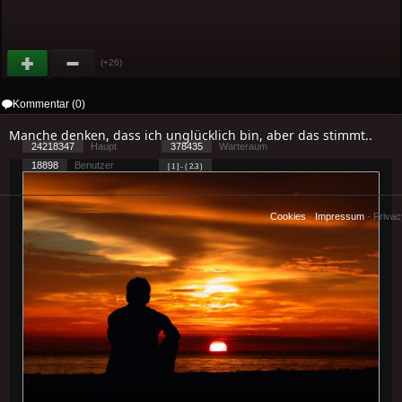
(+26)
Kommentar (0)
Manche denken, dass ich unglücklich bin, aber das stimmt..
24218347
Haupt
378435
Warteraum
18898
Benutzer
[ 1 ] - ( 2.3 )
Cookies
-
Impressum
-
Priva