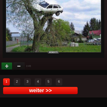
(
)
+22
1
2
3
4
5
6
weiter >>