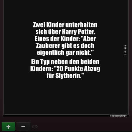
(
)
-12