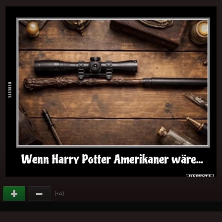
(
)
+22