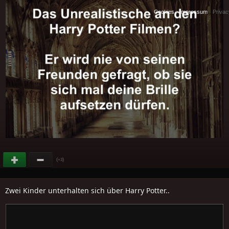
Cookies
-
Impressum
-
Priva
(
)
+3
Zwei Kinder unterhalten sich über Harry Potter..