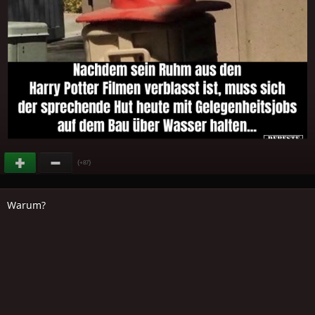
(
)
+87
Warum?