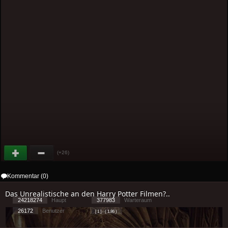
(+26)
Kommentar (0)
Das Unrealistische an den Harry Potter Filmen?..
24218274
Haupt
377983
Warteraum
26172
Benutzer
[ 1 ] - ( 1.86 )