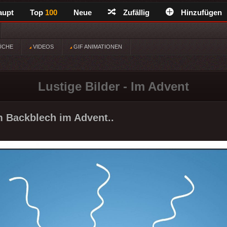
aupt
Top
100
Neue
Zufällig
Hinzufügen
ÜCHE
VIDEOS
GIF ANIMATIONEN
Lustige Bilder - Im Advent
 Backblech im Advent..