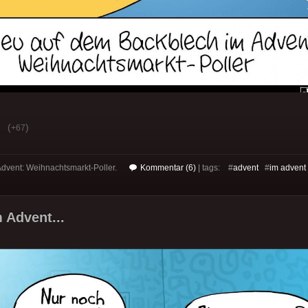
(
)
+67
dvent: Weihnachtsmarkt-Poller.
Kommentar (6)
| tags: #
advent
#
im advent
 Advent...