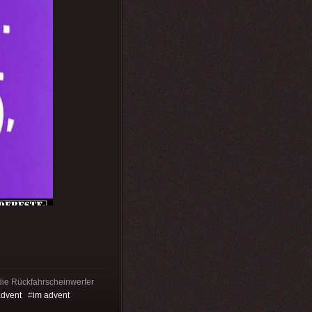
e die Rückfahrscheinwerfer
advent
#
im advent