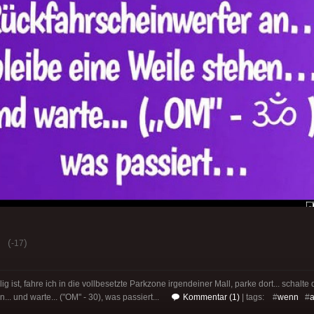
(
)
-17
g ist, fahre ich in die vollbesetzte Parkzone irgendeiner Mall, parke dort... schalt
... und warte... ("OM" - 30), was passiert...
Kommentar (1)
| tags: #
wenn
#