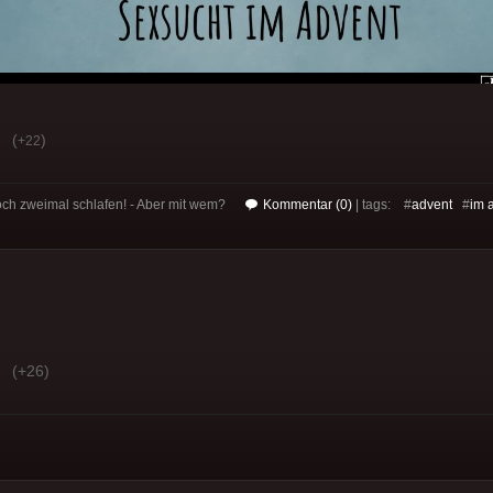
(
)
+22
och zweimal schlafen! - Aber mit wem?
Kommentar (0)
| tags: #
advent
#
im 
(+26)