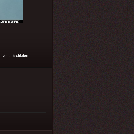
advent
#
schlafen