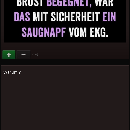
(
)
+18
Warum ?