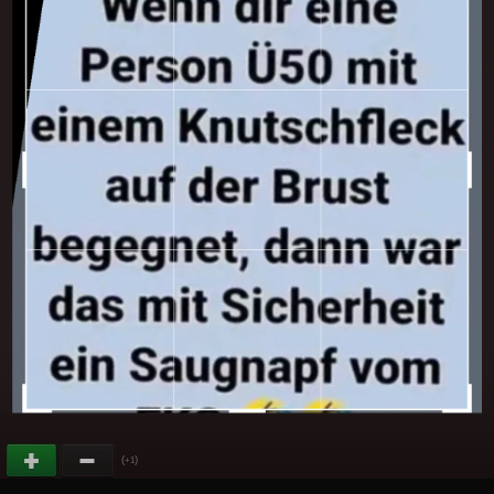
(
)
+1