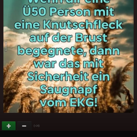
(
)
+24