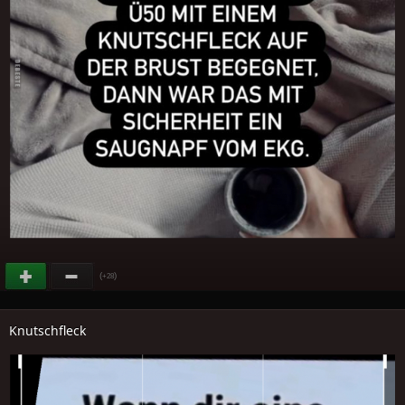
(
)
+28
Knutschfleck