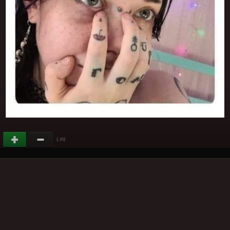
(
)
-26