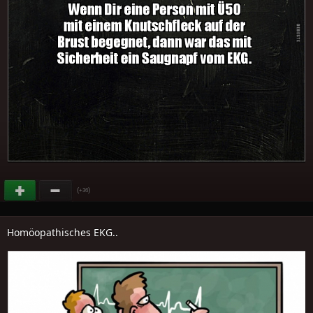
(
)
+36
Homöopathisches EKG..