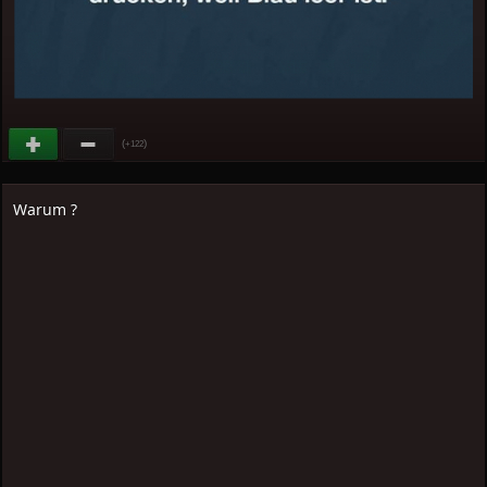
(
)
+122
Warum ?