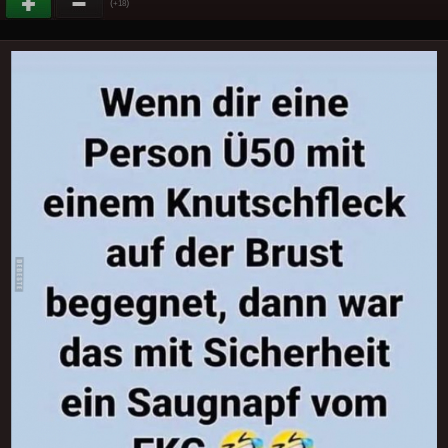
(
)
+18