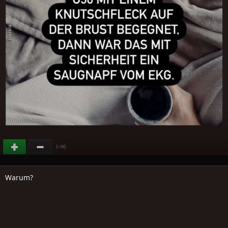
(
)
+28
Warum?