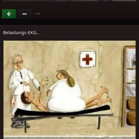
(
)
+65
Belastungs-EKG..