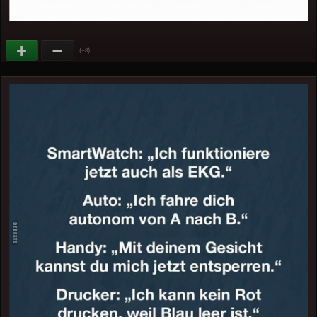
(
)
+8