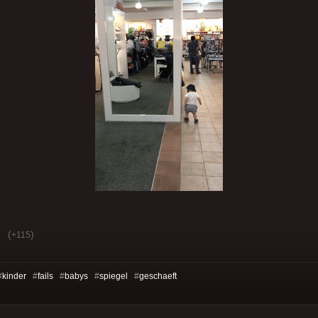
(
)
+115
#
kinder
#
fails
#
babys
#
spiegel
#
geschaeft