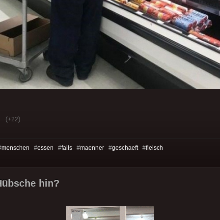
(
)
+22
#
menschen
#
essen
#
fails
#
maenner
#
geschaeft
#
fleisch
Hübsche hin?