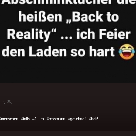
(
)
+30
#
menschen
#
fails
#
feiern
#
rossmann
#
geschaeft
#
heiß