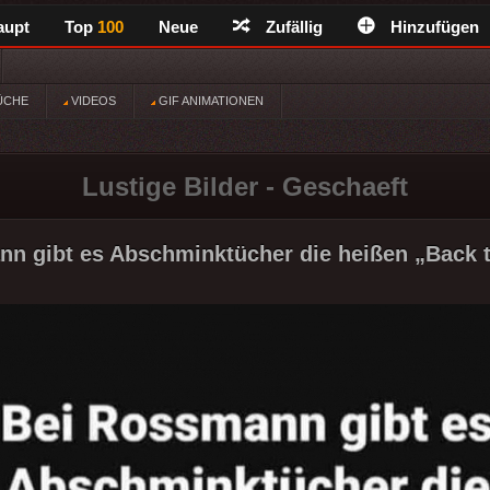
aupt
Top
100
Neue
Zufällig
Hinzufügen
ÜCHE
VIDEOS
GIF ANIMATIONEN
Lustige Bilder - Geschaeft
n gibt es Abschminktücher die heißen „Back to