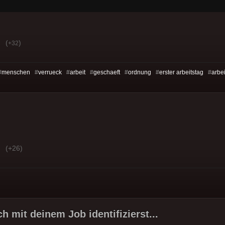
(
)
+32
#
menschen
#
verrueck
#
arbeit
#
geschaeft
#
ordnung
#
erster arbeitstag
#
arbei
(+26)
h mit deinem Job identifizierst...