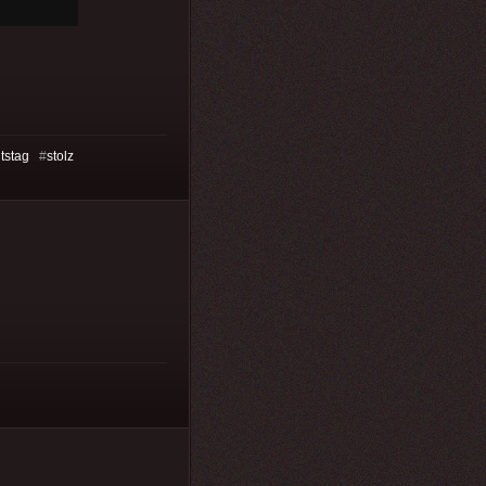
tstag
#
stolz