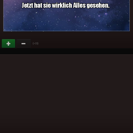
(
)
+23