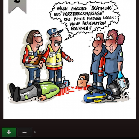
(
)
0