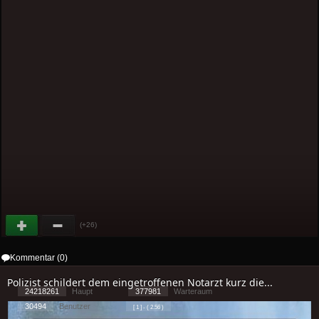
(+26)
Kommentar (0)
Polizist schildert dem eingetroffenen Notarzt kurz die...
24218261
Haupt
377981
Warteraum
30494
Benutzer
[ 1 ] - ( 2.56 )