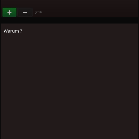
(
)
+113
Warum ?