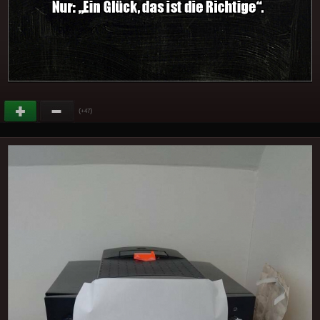
(
)
+47