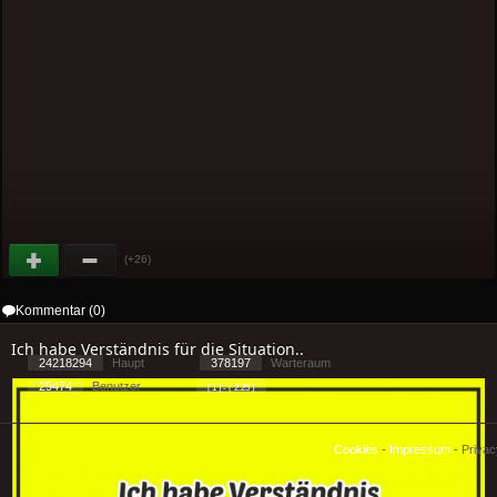
(+26)
Kommentar (0)
Ich habe Verständnis für die Situation..
24218294
Haupt
378197
Warteraum
29474
Benutzer
[ 1 ] - ( 2.25 )
Cookies
-
Impressum
-
Priva