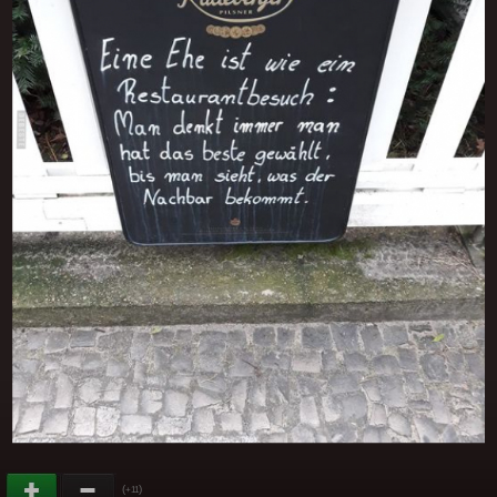
(
)
+11