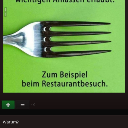
(
)
-6
Warum?