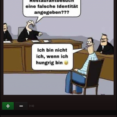
(
)
+11