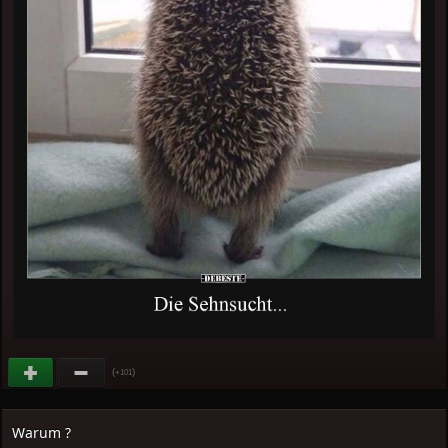
(
)
+101
Warum ?