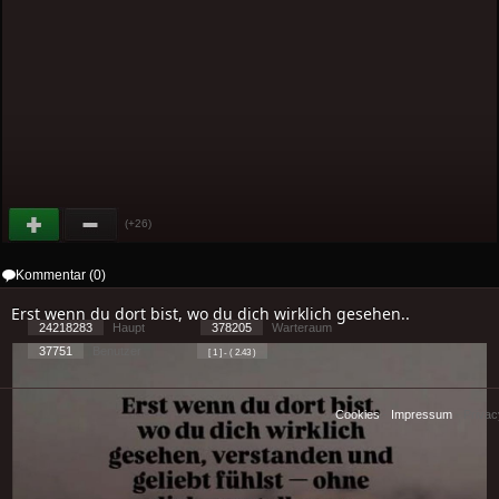
(+26)
Kommentar (0)
Erst wenn du dort bist, wo du dich wirklich gesehen..
24218283
Haupt
378205
Warteraum
37751
Benutzer
[ 1 ] - ( 2.43 )
Cookies
-
Impressum
-
Priva