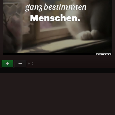
(
)
+32