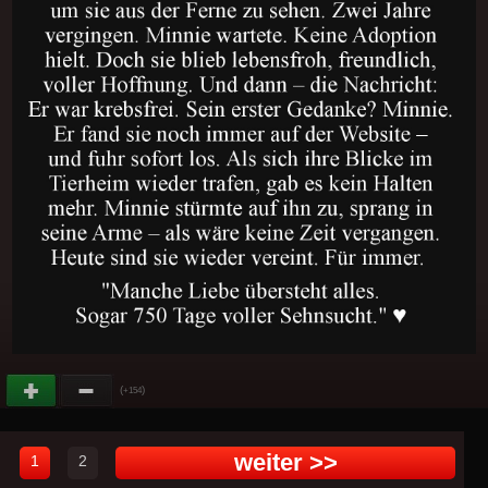
(
)
+154
weiter >>
1
2