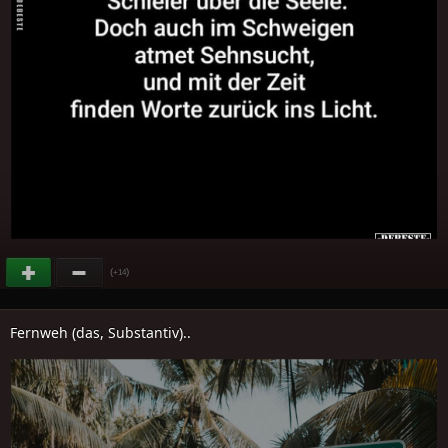
(
)
+14
Fernweh (das, Substantiv)..