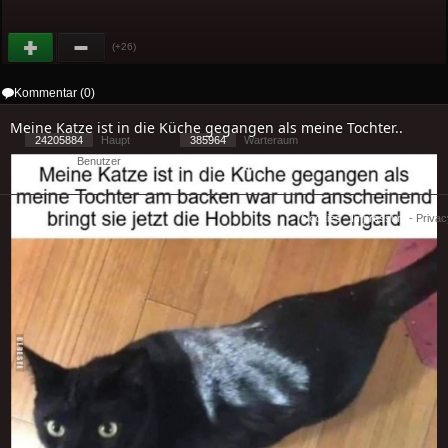
(+26)
Kommentar (0)
Meine Katze ist in die Küche gegangen als meine Tochter..
24205884
Haupt
385964
Warteraum
9658
Benutzer
[ 2 ] - ( 14.45 )
Cookies
-
Impressum
-
Priva