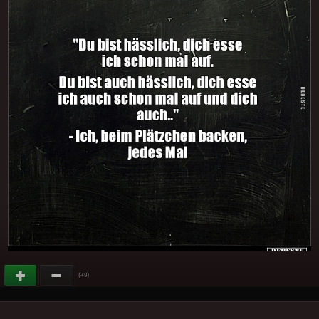
(
)
+9