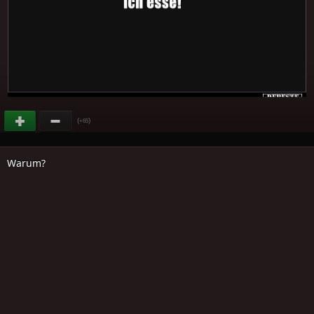
(
)
+65
Warum?