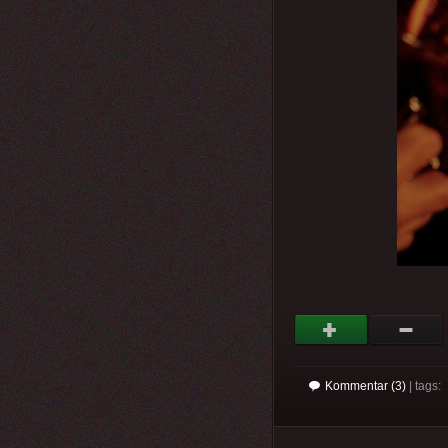
Kommentar (3)
| tags: