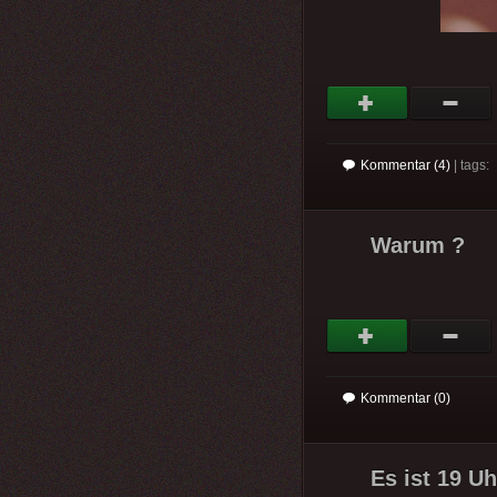
Kommentar (4)
| tags:
Warum ?
Kommentar (0)
Es ist 19 Uh