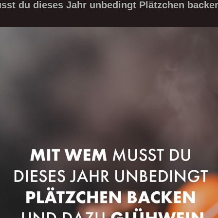
st du dieses Jahr unbedingt Plätzchen backen